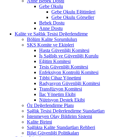
Anne Bebek Dostu
Gebe Okulu
Gebe Okulu Eğitimleri
Gebe Okulu Görseller
Bebek Dostu
Anne Dostu
Kalite ve Sağlık Tesisi Değerlendirme
Bölüm Kalite Sorumlulurı
SKS Komite ve Ekipleri
Hasta Güvenliği Komitesi
İş Sağlığı ve Güvenliği Kurulu
Eğitim Komitesi
Tesis Güvenliği Komitesi
Enfeksiyon Kontrolü Komitesi
Tıbbi Cihaz Yönetimi
Radyasyon Güvenliği Komitesi
Transfüzyon Komitesi
İlaç Yönetim Ekibi
Nütrisyon Destek Ekibi
Öz Değerlendirme Planı
Sağlık Tesisi Değerlendirme Standartları
İstenmeyen Olay Bildirim Sistemi
Kalite Birimi
Sağlıkta Kalite Standartları Rehberi
Bilgi Güvenliği Politikaları