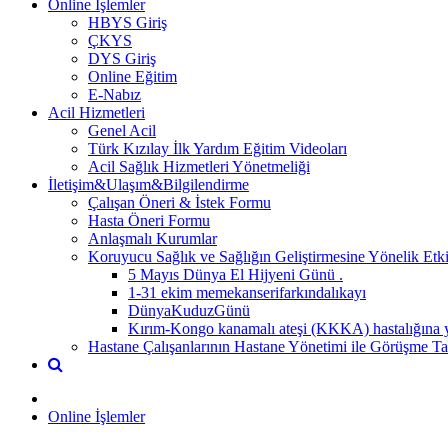
Online İşlemler
HBYS Giriş
ÇKYS
DYS Giriş
Online Eğitim
E-Nabız
Acil Hizmetleri
Genel Acil
Türk Kızılay İlk Yardım Eğitim Videoları
Acil Sağlık Hizmetleri Yönetmeliği
İletişim&Ulaşım&Bilgilendirme
Çalışan Öneri & İstek Formu
Hasta Öneri Formu
Anlaşmalı Kurumlar
Koruyucu Sağlık ve Sağlığın Geliştirmesine Yönelik Etki
5 Mayıs Dünya El Hijyeni Günü .
1-31 ekim memekanserifarkındalıkayı
DünyaKuduzGünü
Kırım-Kongo kanamalı ateşi (KKKA) hastalığına y
Hastane Çalışanlarının Hastane Yönetimi ile Görüşme Tal
Online İşlemler