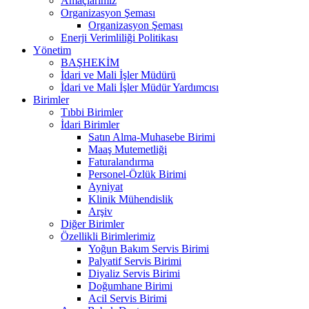
Amaçlarımız
Organizasyon Şeması
Organizasyon Şeması
Enerji Verimliliği Politikası
Yönetim
BAŞHEKİM
İdari ve Mali İşler Müdürü
İdari ve Mali İşler Müdür Yardımcısı
Birimler
Tıbbi Birimler
İdari Birimler
Satın Alma-Muhasebe Birimi
Maaş Mutemetliği
Faturalandırma
Personel-Özlük Birimi
Ayniyat
Klinik Mühendislik
Arşiv
Diğer Birimler
Özellikli Birimlerimiz
Yoğun Bakım Servis Birimi
Palyatif Servis Birimi
Diyaliz Servis Birimi
Doğumhane Birimi
Acil Servis Birimi