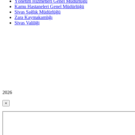
Yönetim Hizmetleri Genel Müdürlüğü
Kamu Hastaneleri Genel Müdürlüğü
Sivas Sağlık Müdürlüğü
Zara Kaymakamlığı
Sivas Valiliği
2026
×