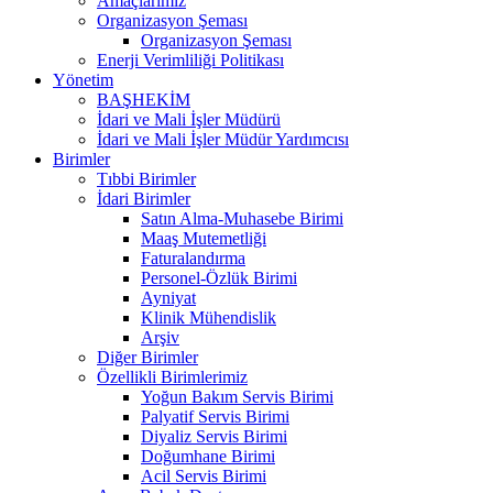
Amaçlarımız
Organizasyon Şeması
Organizasyon Şeması
Enerji Verimliliği Politikası
Yönetim
BAŞHEKİM
İdari ve Mali İşler Müdürü
İdari ve Mali İşler Müdür Yardımcısı
Birimler
Tıbbi Birimler
İdari Birimler
Satın Alma-Muhasebe Birimi
Maaş Mutemetliği
Faturalandırma
Personel-Özlük Birimi
Ayniyat
Klinik Mühendislik
Arşiv
Diğer Birimler
Özellikli Birimlerimiz
Yoğun Bakım Servis Birimi
Palyatif Servis Birimi
Diyaliz Servis Birimi
Doğumhane Birimi
Acil Servis Birimi