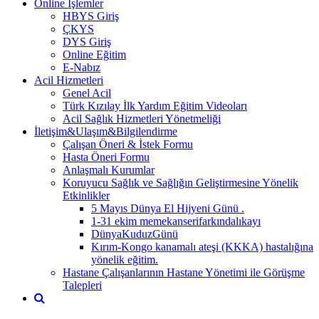
Online İşlemler
HBYS Giriş
ÇKYS
DYS Giriş
Online Eğitim
E-Nabız
Acil Hizmetleri
Genel Acil
Türk Kızılay İlk Yardım Eğitim Videoları
Acil Sağlık Hizmetleri Yönetmeliği
İletişim&Ulaşım&Bilgilendirme
Çalışan Öneri & İstek Formu
Hasta Öneri Formu
Anlaşmalı Kurumlar
Koruyucu Sağlık ve Sağlığın Geliştirmesine Yönelik
Etkinlikler
5 Mayıs Dünya El Hijyeni Günü .
1-31 ekim memekanserifarkındalıkayı
DünyaKuduzGünü
Kırım-Kongo kanamalı ateşi (KKKA) hastalığına
yönelik eğitim.
Hastane Çalışanlarının Hastane Yönetimi ile Görüşme
Talepleri