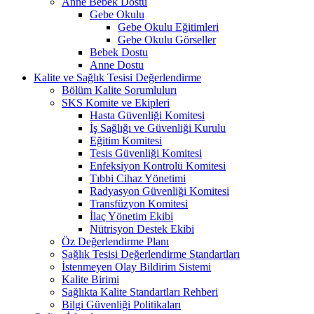
Anne Bebek Dostu
Gebe Okulu
Gebe Okulu Eğitimleri
Gebe Okulu Görseller
Bebek Dostu
Anne Dostu
Kalite ve Sağlık Tesisi Değerlendirme
Bölüm Kalite Sorumlulurı
SKS Komite ve Ekipleri
Hasta Güvenliği Komitesi
İş Sağlığı ve Güvenliği Kurulu
Eğitim Komitesi
Tesis Güvenliği Komitesi
Enfeksiyon Kontrolü Komitesi
Tıbbi Cihaz Yönetimi
Radyasyon Güvenliği Komitesi
Transfüzyon Komitesi
İlaç Yönetim Ekibi
Nütrisyon Destek Ekibi
Öz Değerlendirme Planı
Sağlık Tesisi Değerlendirme Standartları
İstenmeyen Olay Bildirim Sistemi
Kalite Birimi
Sağlıkta Kalite Standartları Rehberi
Bilgi Güvenliği Politikaları