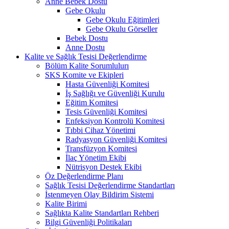
Anne Bebek Dostu
Gebe Okulu
Gebe Okulu Eğitimleri
Gebe Okulu Görseller
Bebek Dostu
Anne Dostu
Kalite ve Sağlık Tesisi Değerlendirme
Bölüm Kalite Sorumlulurı
SKS Komite ve Ekipleri
Hasta Güvenliği Komitesi
İş Sağlığı ve Güvenliği Kurulu
Eğitim Komitesi
Tesis Güvenliği Komitesi
Enfeksiyon Kontrolü Komitesi
Tıbbi Cihaz Yönetimi
Radyasyon Güvenliği Komitesi
Transfüzyon Komitesi
İlaç Yönetim Ekibi
Nütrisyon Destek Ekibi
Öz Değerlendirme Planı
Sağlık Tesisi Değerlendirme Standartları
İstenmeyen Olay Bildirim Sistemi
Kalite Birimi
Sağlıkta Kalite Standartları Rehberi
Bilgi Güvenliği Politikaları