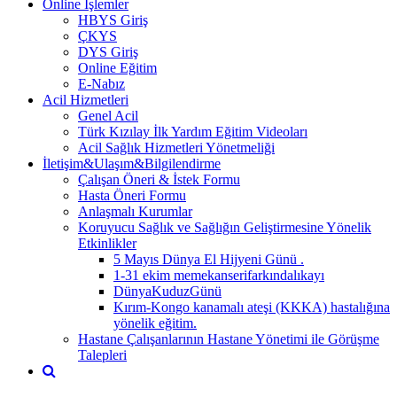
Online İşlemler
HBYS Giriş
ÇKYS
DYS Giriş
Online Eğitim
E-Nabız
Acil Hizmetleri
Genel Acil
Türk Kızılay İlk Yardım Eğitim Videoları
Acil Sağlık Hizmetleri Yönetmeliği
İletişim&Ulaşım&Bilgilendirme
Çalışan Öneri & İstek Formu
Hasta Öneri Formu
Anlaşmalı Kurumlar
Koruyucu Sağlık ve Sağlığın Geliştirmesine Yönelik
Etkinlikler
5 Mayıs Dünya El Hijyeni Günü .
1-31 ekim memekanserifarkındalıkayı
DünyaKuduzGünü
Kırım-Kongo kanamalı ateşi (KKKA) hastalığına
yönelik eğitim.
Hastane Çalışanlarının Hastane Yönetimi ile Görüşme
Talepleri