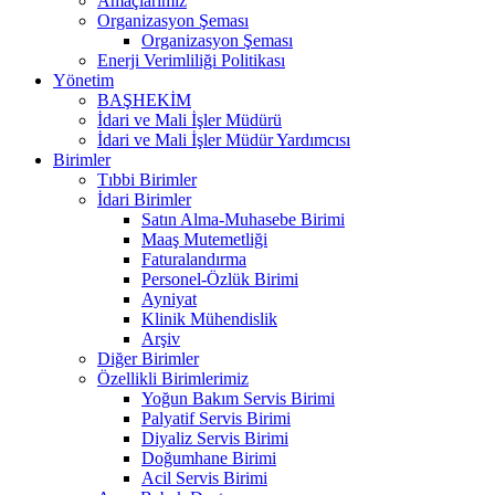
Amaçlarımız
Organizasyon Şeması
Organizasyon Şeması
Enerji Verimliliği Politikası
Yönetim
BAŞHEKİM
İdari ve Mali İşler Müdürü
İdari ve Mali İşler Müdür Yardımcısı
Birimler
Tıbbi Birimler
İdari Birimler
Satın Alma-Muhasebe Birimi
Maaş Mutemetliği
Faturalandırma
Personel-Özlük Birimi
Ayniyat
Klinik Mühendislik
Arşiv
Diğer Birimler
Özellikli Birimlerimiz
Yoğun Bakım Servis Birimi
Palyatif Servis Birimi
Diyaliz Servis Birimi
Doğumhane Birimi
Acil Servis Birimi