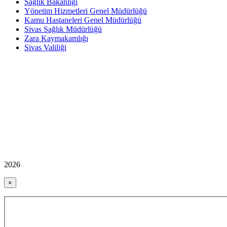
Sağlık Bakanlığı
Yönetim Hizmetleri Genel Müdürlüğü
Kamu Hastaneleri Genel Müdürlüğü
Sivas Sağlık Müdürlüğü
Zara Kaymakamlığı
Sivas Valiliği
2026
×