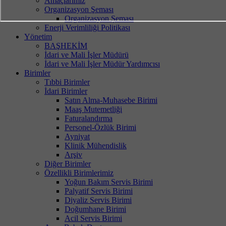
Amaçlarımız
Organizasyon Şeması
Organizasyon Şeması
Enerji Verimliliği Politikası
Yönetim
BAŞHEKİM
İdari ve Mali İşler Müdürü
İdari ve Mali İşler Müdür Yardımcısı
Birimler
Tıbbi Birimler
İdari Birimler
Satın Alma-Muhasebe Birimi
Maaş Mutemetliği
Faturalandırma
Personel-Özlük Birimi
Ayniyat
Klinik Mühendislik
Arşiv
Diğer Birimler
Özellikli Birimlerimiz
Yoğun Bakım Servis Birimi
Palyatif Servis Birimi
Diyaliz Servis Birimi
Doğumhane Birimi
Acil Servis Birimi