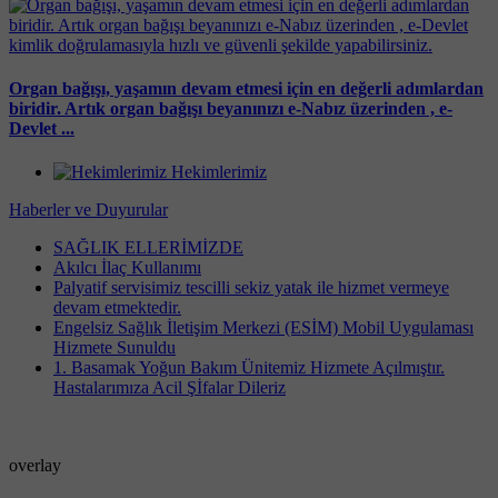
Organ bağışı, yaşamın devam etmesi için en değerli adımlardan
biridir. Artık organ bağışı beyanınızı e-Nabız üzerinden , e-
Devlet ...
Hekimlerimiz
Haberler ve Duyurular
SAĞLIK ELLERİMİZDE
Akılcı İlaç Kullanımı
Palyatif servisimiz tescilli sekiz yatak ile hizmet vermeye
devam etmektedir.
Engelsiz Sağlık İletişim Merkezi (ESİM) Mobil Uygulaması
Hizmete Sunuldu
1. Basamak Yoğun Bakım Ünitemiz Hizmete Açılmıştır.
Hastalarımıza Acil Şİfalar Dileriz
overlay