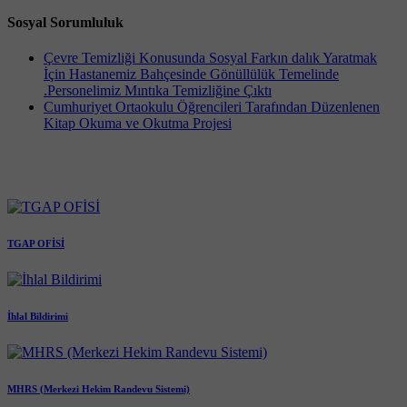
Sosyal Sorumluluk
Çevre Temizliği Konusunda Sosyal Farkın dalık Yaratmak
İçin Hastanemiz Bahçesinde Gönüllülük Temelinde
.Personelimiz Mıntıka Temizliğine Çıktı
Cumhuriyet Ortaokulu Öğrencileri Tarafından Düzenlenen
Kitap Okuma ve Okutma Projesi
TGAP OFİSİ
İhlal Bildirimi
MHRS (Merkezi Hekim Randevu Sistemi)