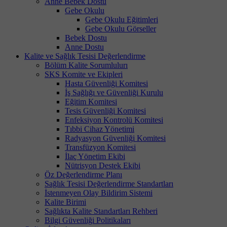
Anne Bebek Dostu
Gebe Okulu
Gebe Okulu Eğitimleri
Gebe Okulu Görseller
Bebek Dostu
Anne Dostu
Kalite ve Sağlık Tesisi Değerlendirme
Bölüm Kalite Sorumlulurı
SKS Komite ve Ekipleri
Hasta Güvenliği Komitesi
İş Sağlığı ve Güvenliği Kurulu
Eğitim Komitesi
Tesis Güvenliği Komitesi
Enfeksiyon Kontrolü Komitesi
Tıbbi Cihaz Yönetimi
Radyasyon Güvenliği Komitesi
Transfüzyon Komitesi
İlaç Yönetim Ekibi
Nütrisyon Destek Ekibi
Öz Değerlendirme Planı
Sağlık Tesisi Değerlendirme Standartları
İstenmeyen Olay Bildirim Sistemi
Kalite Birimi
Sağlıkta Kalite Standartları Rehberi
Bilgi Güvenliği Politikaları