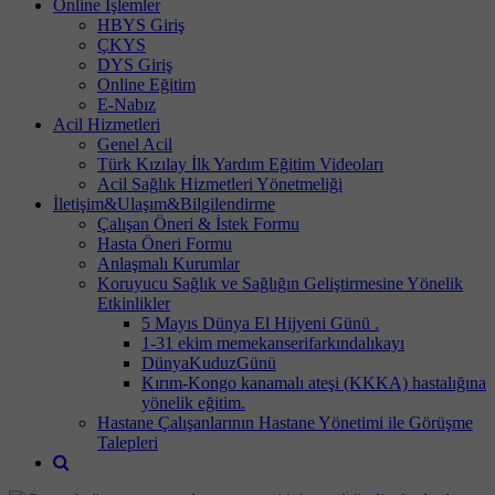
Online İşlemler
HBYS Giriş
ÇKYS
DYS Giriş
Online Eğitim
E-Nabız
Acil Hizmetleri
Genel Acil
Türk Kızılay İlk Yardım Eğitim Videoları
Acil Sağlık Hizmetleri Yönetmeliği
İletişim&Ulaşım&Bilgilendirme
Çalışan Öneri & İstek Formu
Hasta Öneri Formu
Anlaşmalı Kurumlar
Koruyucu Sağlık ve Sağlığın Geliştirmesine Yönelik
Etkinlikler
5 Mayıs Dünya El Hijyeni Günü .
1-31 ekim memekanserifarkındalıkayı
DünyaKuduzGünü
Kırım-Kongo kanamalı ateşi (KKKA) hastalığına
yönelik eğitim.
Hastane Çalışanlarının Hastane Yönetimi ile Görüşme
Talepleri