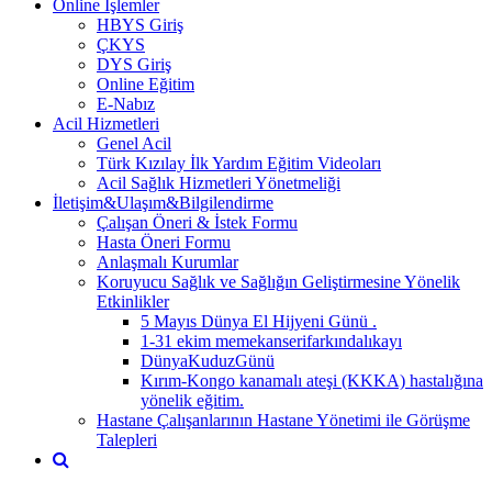
Online İşlemler
HBYS Giriş
ÇKYS
DYS Giriş
Online Eğitim
E-Nabız
Acil Hizmetleri
Genel Acil
Türk Kızılay İlk Yardım Eğitim Videoları
Acil Sağlık Hizmetleri Yönetmeliği
İletişim&Ulaşım&Bilgilendirme
Çalışan Öneri & İstek Formu
Hasta Öneri Formu
Anlaşmalı Kurumlar
Koruyucu Sağlık ve Sağlığın Geliştirmesine Yönelik
Etkinlikler
5 Mayıs Dünya El Hijyeni Günü .
1-31 ekim memekanserifarkındalıkayı
DünyaKuduzGünü
Kırım-Kongo kanamalı ateşi (KKKA) hastalığına
yönelik eğitim.
Hastane Çalışanlarının Hastane Yönetimi ile Görüşme
Talepleri