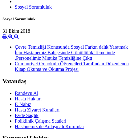
Sosyal Sorumluluk
Sosyal Sorumluluk
31 Ekim 2018
Çevre Temizliği Konusunda Sosyal Farkın dalık Yaratmak
İçin Hastanemiz Bahçesinde Gönüllülük Temelinde
.Personelimiz Mıntıka Temizliğine Çıktı
Cumhuriyet Ortaokulu Öğrencileri Tarafından Düzenlenen
Kitap Okuma ve Okutma Projesi
Vatandaş
Randevu Al
Hasta Hakları
E-Nabız
Hasta Ziyaret Kuralları
Evde Sağlık
Poliklinik Çalışma Saatleri
Hastanemiz ile Anlaşmalı Kurumlar