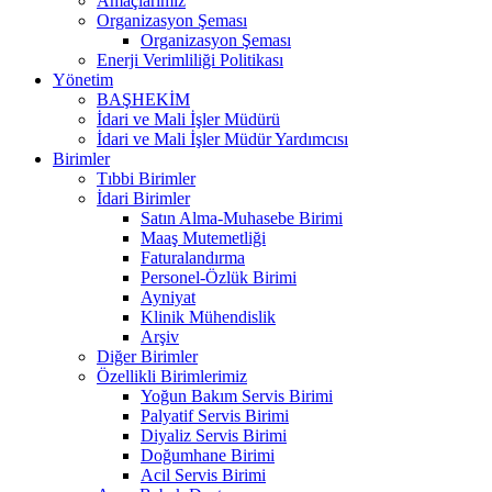
Amaçlarımız
Organizasyon Şeması
Organizasyon Şeması
Enerji Verimliliği Politikası
Yönetim
BAŞHEKİM
İdari ve Mali İşler Müdürü
İdari ve Mali İşler Müdür Yardımcısı
Birimler
Tıbbi Birimler
İdari Birimler
Satın Alma-Muhasebe Birimi
Maaş Mutemetliği
Faturalandırma
Personel-Özlük Birimi
Ayniyat
Klinik Mühendislik
Arşiv
Diğer Birimler
Özellikli Birimlerimiz
Yoğun Bakım Servis Birimi
Palyatif Servis Birimi
Diyaliz Servis Birimi
Doğumhane Birimi
Acil Servis Birimi