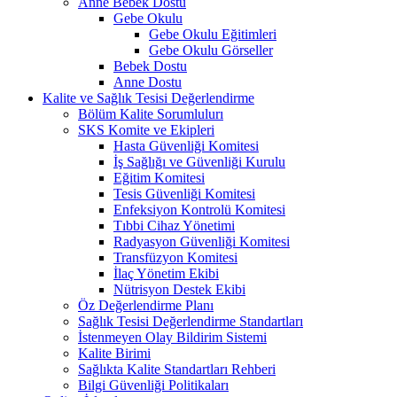
Anne Bebek Dostu
Gebe Okulu
Gebe Okulu Eğitimleri
Gebe Okulu Görseller
Bebek Dostu
Anne Dostu
Kalite ve Sağlık Tesisi Değerlendirme
Bölüm Kalite Sorumlulurı
SKS Komite ve Ekipleri
Hasta Güvenliği Komitesi
İş Sağlığı ve Güvenliği Kurulu
Eğitim Komitesi
Tesis Güvenliği Komitesi
Enfeksiyon Kontrolü Komitesi
Tıbbi Cihaz Yönetimi
Radyasyon Güvenliği Komitesi
Transfüzyon Komitesi
İlaç Yönetim Ekibi
Nütrisyon Destek Ekibi
Öz Değerlendirme Planı
Sağlık Tesisi Değerlendirme Standartları
İstenmeyen Olay Bildirim Sistemi
Kalite Birimi
Sağlıkta Kalite Standartları Rehberi
Bilgi Güvenliği Politikaları