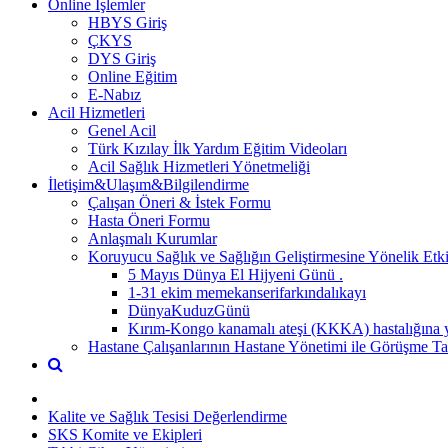
Online İşlemler
HBYS Giriş
ÇKYS
DYS Giriş
Online Eğitim
E-Nabız
Acil Hizmetleri
Genel Acil
Türk Kızılay İlk Yardım Eğitim Videoları
Acil Sağlık Hizmetleri Yönetmeliği
İletişim&Ulaşım&Bilgilendirme
Çalışan Öneri & İstek Formu
Hasta Öneri Formu
Anlaşmalı Kurumlar
Koruyucu Sağlık ve Sağlığın Geliştirmesine Yönelik Etki
5 Mayıs Dünya El Hijyeni Günü .
1-31 ekim memekanserifarkındalıkayı
DünyaKuduzGünü
Kırım-Kongo kanamalı ateşi (KKKA) hastalığına y
Hastane Çalışanlarının Hastane Yönetimi ile Görüşme Tal
Kalite ve Sağlık Tesisi Değerlendirme
SKS Komite ve Ekipleri