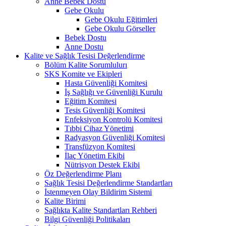
Anne Bebek Dostu
Gebe Okulu
Gebe Okulu Eğitimleri
Gebe Okulu Görseller
Bebek Dostu
Anne Dostu
Kalite ve Sağlık Tesisi Değerlendirme
Bölüm Kalite Sorumlulurı
SKS Komite ve Ekipleri
Hasta Güvenliği Komitesi
İş Sağlığı ve Güvenliği Kurulu
Eğitim Komitesi
Tesis Güvenliği Komitesi
Enfeksiyon Kontrolü Komitesi
Tıbbi Cihaz Yönetimi
Radyasyon Güvenliği Komitesi
Transfüzyon Komitesi
İlaç Yönetim Ekibi
Nütrisyon Destek Ekibi
Öz Değerlendirme Planı
Sağlık Tesisi Değerlendirme Standartları
İstenmeyen Olay Bildirim Sistemi
Kalite Birimi
Sağlıkta Kalite Standartları Rehberi
Bilgi Güvenliği Politikaları