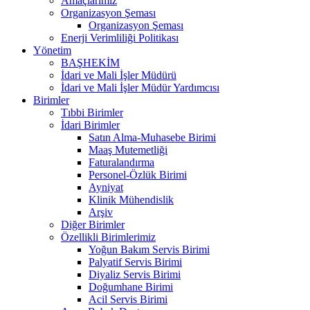
Amaçlarımız
Organizasyon Şeması
Organizasyon Şeması
Enerji Verimliliği Politikası
Yönetim
BAŞHEKİM
İdari ve Mali İşler Müdürü
İdari ve Mali İşler Müdür Yardımcısı
Birimler
Tıbbi Birimler
İdari Birimler
Satın Alma-Muhasebe Birimi
Maaş Mutemetliği
Faturalandırma
Personel-Özlük Birimi
Ayniyat
Klinik Mühendislik
Arşiv
Diğer Birimler
Özellikli Birimlerimiz
Yoğun Bakım Servis Birimi
Palyatif Servis Birimi
Diyaliz Servis Birimi
Doğumhane Birimi
Acil Servis Birimi